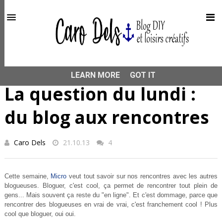
This site uses cookies from Google to deliver its services
and to analyze traffic. Your IP address and user-agent are
shared with Google along with performance and security
metrics to ensure quality of service, generate usage
statistics, and to detect and address abuse.
HOME
LA QUESTION DU LUNDI
La question du lundi : du
blog aux rencontres
LEARN MORE
GOT IT
La question du lundi :
du blog aux rencontres
Caro Dels
21.10.13
4
Cette semaine,
Micro
veut tout savoir sur nos rencontres avec les autres
blogueuses. Bloguer, c'est cool, ça permet de rencontrer tout plein de
gens... Mais souvent ça reste du "en ligne". Et c'est dommage, parce que
rencontrer des blogueuses en vrai de vrai, c'est franchement cool ! Plus
cool que bloguer, oui oui.