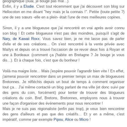
géographique (ouai, je bouge pas mal...).
Enfin, il y a
Elodie
. C'est tout récemment que j'ai découvert son blog sur
Hellocoton en me disant "hey mais je la connais !". Petite (toute petite ?)
une de ses sœurs -elle en a plein- était l'une de mes meilleures copines.
Sinon, il y a une blogueuse que j'ai rencontré en vrai après avoir connu
son blog ! Et cette blogueuse n'est pas des moindres, puisqu'il s'agit de
Nary, de Kawaii Roxx
. Vous savez bien, je ne me lasse pas de parler
d'elle et de ses créations... On s'est rencontré à la vente privée avec
Maïlys et depuis on a trouvé l'occasion de se revoir deux fois à Royan et
une à Bordeaux (comment ça j'habite en Bretagne ? Je bouge je vous
dis...). Et à chaque fois, c'est que du bonheur !
Voilà ma maigre liste... Mais j'espère pouvoir l'agrandir bien vite ! En effet,
j'aimerai pouvoir rencontrer dans un premier temps un max de blogueuses
Bretonnes. Je réfléchis depuis un bout de temps à comment organiser
tout ça... J'ai même contacté un blog parlant de ma ville (et donc suivi par
des gens du coin, forcément) pour tenter de trouver des blogueurs
créations du coin. Bref, Bretons, Bretonnes, employons nous à trouver
une façon d'organiser des évènements pour nous rencontrer !
Mais je ne suis pas régionaliste (enfin pas trop), je veux bien rencontrer
des gens d'ailleurs et pas que des créatifs... Et y en a même, c'est
impératif, comme par exemple
Pipou
,
Alice
ou
Micro
!