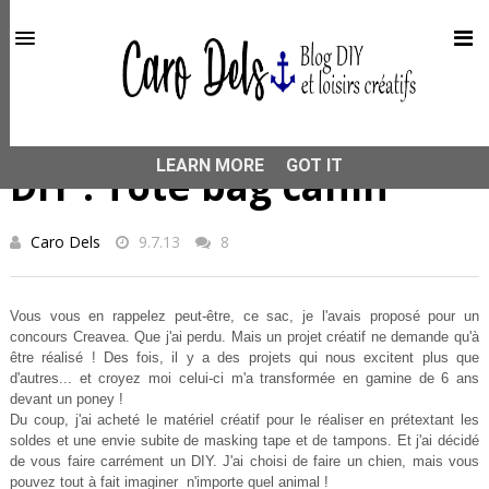
This site uses cookies from Google to deliver its services
and to analyze traffic. Your IP address and user-agent are
shared with Google along with performance and security
metrics to ensure quality of service, generate usage
statistics, and to detect and address abuse.
HOME
TOTE BAG
DIY : Tote bag canin
LEARN MORE
GOT IT
DIY : Tote bag canin
Caro Dels
9.7.13
8
Vous vous en rappelez peut-être, ce sac, je l'avais proposé pour un
concours Creavea. Que j'ai perdu. Mais un projet créatif ne demande qu'à
être réalisé ! Des fois, il y a des projets qui nous excitent plus que
d'autres... et croyez moi celui-ci m'a transformée en gamine de 6 ans
devant un poney !
Du coup, j'ai acheté le matériel créatif pour le réaliser en prétextant les
soldes et une envie subite de masking tape et de tampons. Et j'ai décidé
de vous faire carrément un DIY. J'ai choisi de faire un chien, mais vous
pouvez tout à fait imaginer n'importe quel animal !