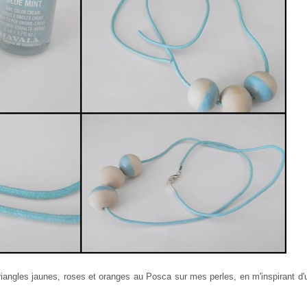
 triangles jaunes, roses et oranges au Posca sur mes perles, en m'inspirant d