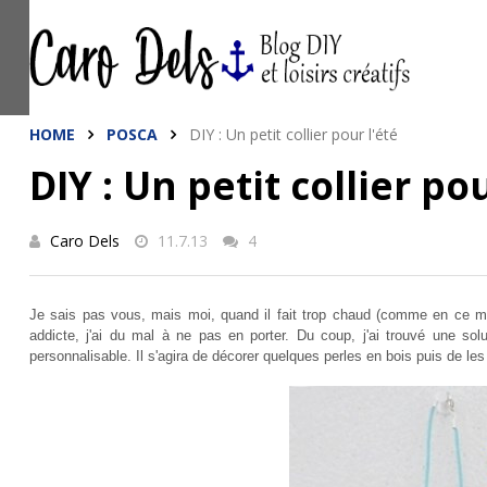
This site uses cookies from Google to de
are shared with Google along with perfo
statistics, and to detect and address a
HOME
POSCA
DIY : Un petit collier pour l'été
DIY : Un petit collier pou
Caro Dels
11.7.13
4
Je sais pas vous, mais moi, quand il fait trop chaud (comme en ce mo
addicte, j'ai du mal à ne pas en porter. Du coup, j'ai trouvé une solut
personnalisable. Il s'agira de décorer quelques perles en bois puis de les