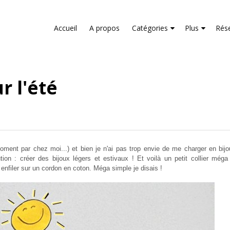
liver its services and to analyze traffic. Your IP address and us
rmance and security metrics to ensure quality of service, gene
Accueil
A propos
Catégories
Plus
Rés
buse.
r l'été
ment par chez moi...) et bien je n'ai pas trop envie de me charger en bij
ion : créer des bijoux légers et estivaux ! Et voilà un petit collier méga 
 enfiler sur un cordon en coton. Méga simple je disais !