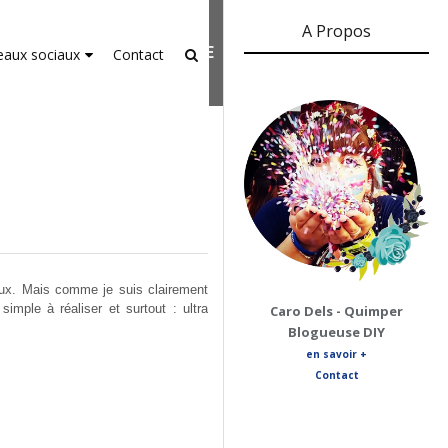
A Propos
er-agent
rate usage
LEARN MORE
GOT IT
eaux sociaux
Contact
oux. Mais comme je suis clairement
simple à réaliser et surtout : ultra
Caro Dels - Quimper
Blogueuse DIY
en savoir +
Contact