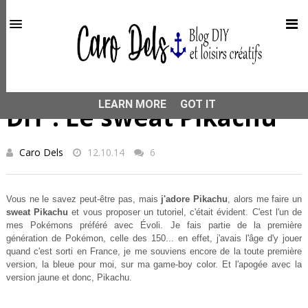
This site uses cookies from Google to deliver its services
and to analyze traffic. Your IP address and user-agent are
shared with Google along with performance and security
metrics to ensure quality of service, generate usage
statistics, and to detect and address abuse.
HOME
VÊTEMENTS
DIY : Le sweat Pikachu
LEARN MORE
GOT IT
DIY : Le sweat Pikachu
Caro Dels
12.10.14
6
Vous ne le savez peut-être pas, mais
j'adore Pikachu
, alors me faire un
sweat Pikachu
et vous proposer un tutoriel, c'était évident. C'est l'un de
mes Pokémons préféré avec Évoli. Je fais partie de la première
génération de Pokémon, celle des 150... en effet, j'avais l'âge d'y jouer
quand c'est sorti en France, je me souviens encore de la toute première
version, la bleue pour moi, sur ma game-boy color. Et l'apogée avec la
version jaune et donc, Pikachu.