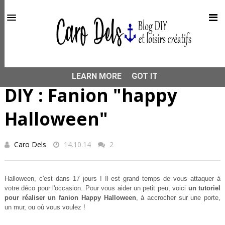
This site uses cookies from Google to deliver its services
and to analyze traffic. Your IP address and user-agent are
shared with Google along with performance and security
metrics to ensure quality of service, generate usage
statistics, and to detect and address abuse.
HOME
PEINTURE TEXTILE
DIY : Fanion "happy
Halloween"
LEARN MORE
GOT IT
DIY : Fanion "happy
Halloween"
Caro Dels
14.10.14
2
Halloween, c'est dans 17 jours ! Il est grand temps de vous attaquer à
votre déco pour l'occasion. Pour vous aider un petit peu, voici
un tutoriel
pour réaliser un fanion Happy Halloween
, à accrocher sur une porte,
un mur, ou où vous voulez !