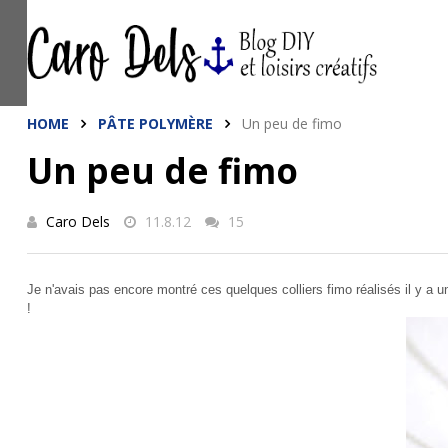
This site uses cookies from Google to de
are shared with Google along with perfo
statistics, and to detect and address a
HOME
PÂTE POLYMÈRE
Un peu de fimo
Un peu de fimo
Caro Dels
11.8.12
15
Je n'avais pas encore montré ces quelques colliers fimo réalisés il y a un 
!