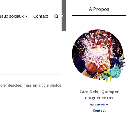
A Propos
er-agent
rate usage
LEARN MORE
GOT IT
eaux sociaux
Contact
aboré, désolée, mais un article photos
Caro Dels - Quimper
Blogueuse DIY
en savoir +
Contact