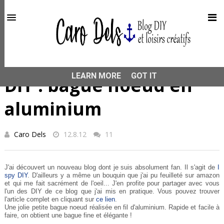
This site uses cookies from Google to deliver its services
and to analyze traffic. Your IP address and user-agent are
shared with Google along with performance and security
metrics to ensure quality of service, generate usage
statistics, and to detect and address abuse.
HOME
DIY
DIY : bague noeud en aluminium
LEARN MORE
GOT IT
DIY : bague noeud en
aluminium
Caro Dels
12.8.12
11
J'ai découvert un nouveau blog dont je suis absolument fan. Il s'agit de
I
spy DIY
. D'ailleurs y a même un bouquin que j'ai pu feuilleté sur amazon
et qui me fait sacrément de l'oeil... J'en profite pour partager avec vous
l'un des DIY de ce blog que j'ai mis en pratique. Vous pouvez trouver
l'article complet en cliquant sur
ce lien
.
Une jolie petite bague noeud réalisée en fil d'aluminium. Rapide et facile à
faire, on obtient une bague fine et élégante !