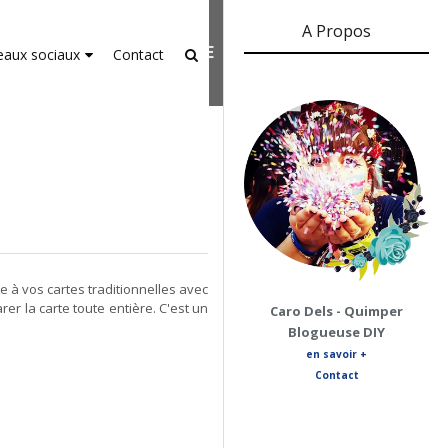
A Propos
er-agent
rate usage
LEARN MORE
GOT IT
eaux sociaux
Contact
 à vos cartes traditionnelles avec
r la carte toute entière. C'est un
Caro Dels - Quimper
Blogueuse DIY
en savoir +
Contact