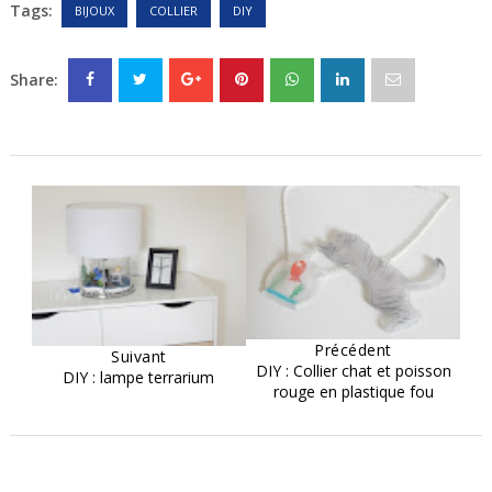
Tags:
BIJOUX
COLLIER
DIY
Share:
Précédent
Suivant
DIY : Collier chat et poisson
DIY : lampe terrarium
rouge en plastique fou