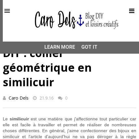
This site uses cookies from Google to deliver its services
and to analyze traffic. Your IP address and user-agent are
shared with Google along with performance and security
metrics to ensure quality of service, generate usage
statistics, and to detect and address abuse.
HOME
DIY
DIY : collier géométrique en similicuir
LEARN MORE
GOT IT
DIY : collier
géométrique en
similicuir
Caro Dels
21.9.16
0
Le
similicuir
est une matière que j'affectionne tout particulier car
elle est facile à travailler et permet de réaliser de nombreuses
choses différentes. En général, j'aime confectionner des bijoux en
similicuir et l'article d'aujourd'hui ne va pas déroger à la règle