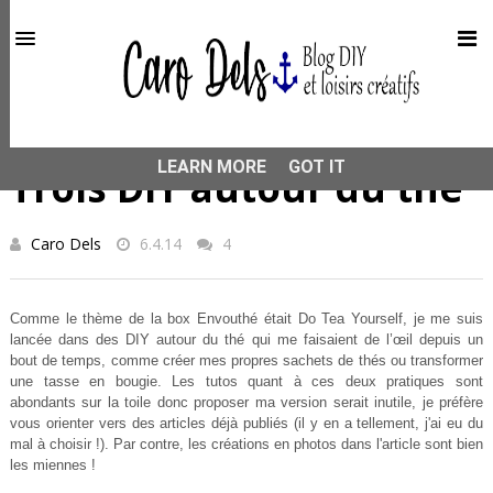
This site uses cookies from Google to deliver its services
and to analyze traffic. Your IP address and user-agent are
shared with Google along with performance and security
metrics to ensure quality of service, generate usage
statistics, and to detect and address abuse.
HOME
RÉCUP
Trois DIY autour du thé
LEARN MORE
GOT IT
Trois DIY autour du thé
Caro Dels
6.4.14
4
Comme le thème de la box Envouthé était Do Tea Yourself, je me suis
lancée dans des DIY autour du thé qui me faisaient de l’œil depuis un
bout de temps, comme créer mes propres sachets de thés ou transformer
une tasse en bougie. Les tutos quant à ces deux pratiques sont
abondants sur la toile donc proposer ma version serait inutile, je préfère
vous orienter vers des articles déjà publiés (il y en a tellement, j'ai eu du
mal à choisir !). Par contre, les créations en photos dans l'article sont bien
les miennes !