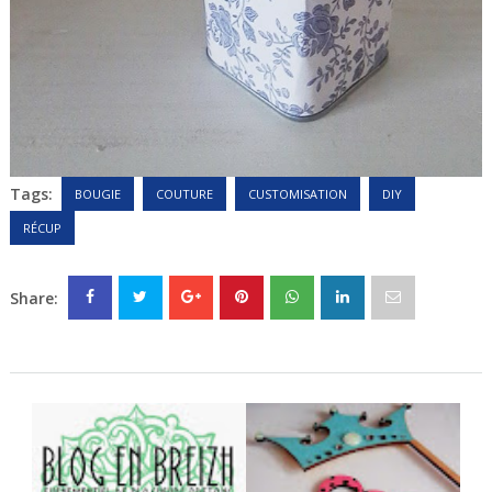
Tags:
BOUGIE
COUTURE
CUSTOMISATION
DIY
RÉCUP
Share: