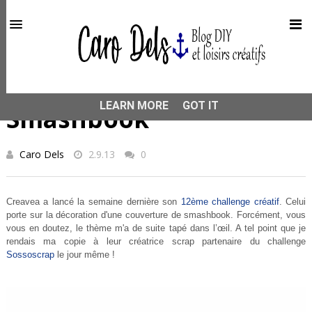
This site uses cookies from Google to deliver its services
and to analyze traffic. Your IP address and user-agent are
shared with Google along with performance and security
metrics to ensure quality of service, generate usage
statistics, and to detect and address abuse.
HOME
SMASH BOOK
Smashbook
LEARN MORE
GOT IT
Smashbook
Caro Dels
2.9.13
0
Creavea a lancé la semaine dernière son
12ème challenge créatif
. Celui
porte sur la décoration d'une couverture de smashbook. Forcément, vous
vous en doutez, le thème m'a de suite tapé dans l’œil. A tel point que je
rendais ma copie à leur créatrice scrap partenaire du challenge
Sossoscrap
le jour même !