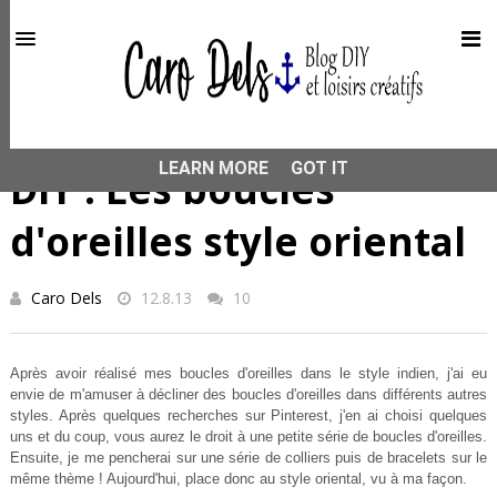
This site uses cookies from Google to deliver its services
and to analyze traffic. Your IP address and user-agent are
shared with Google along with performance and security
metrics to ensure quality of service, generate usage
statistics, and to detect and address abuse.
HOME
DIY
DIY : Les boucles d'oreilles style oriental
LEARN MORE
GOT IT
DIY : Les boucles
d'oreilles style oriental
Caro Dels
12.8.13
10
Après avoir réalisé mes boucles d'oreilles dans le style indien, j'ai eu
envie de m'amuser à décliner des boucles d'oreilles dans différents autres
styles. Après quelques recherches sur Pinterest, j'en ai choisi quelques
uns et du coup, vous aurez le droit à une petite série de boucles d'oreilles.
Ensuite, je me pencherai sur une série de colliers puis de bracelets sur le
même thème ! Aujourd'hui, place donc au style oriental, vu à ma façon.