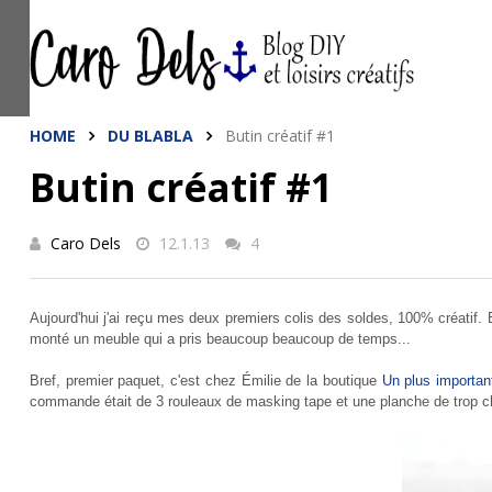
This site uses cookies from Google to de
are shared with Google along with perfo
statistics, and to detect and address a
HOME
DU BLABLA
Butin créatif #1
Butin créatif #1
Caro Dels
12.1.13
4
Aujourd'hui j'ai reçu mes deux premiers colis des soldes, 100% créatif. E
monté un meuble qui a pris beaucoup beaucoup de temps...
Bref, premier paquet, c'est chez
Émilie
de la boutique
Un plus importan
commande était de 3 rouleaux de masking tape et une planche de trop ch