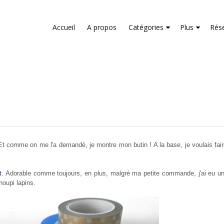
liver its services and to analyze traffic. Your IP address and us
rmance and security metrics to ensure quality of service, gene
Accueil
A propos
Catégories
Plus
Rés
buse.
t comme on me l'a demandé, je montre mon butin ! A la base, je voulais faire l
t
. Adorable comme toujours, en plus, malgré ma petite commande, j'ai eu u
oupi lapins.