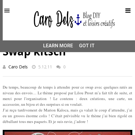
This site uses cookies from Google to deliver its services
and to analyze traffic. Your IP address and user-agent are
shared with Google along with performance and security
metrics to ensure quality of service, generate usage
statistics, and to detect and address abuse.
HOME
SWAP
Swap kitsch
LEARN MORE
GOT IT
Swap kitsch
Caro Dels
5.12.11
0
Du temps, beaucoup de temps à attendre pour ce swap avec quelques ratés au
niveau des envois… Le thème proposé par Lilou Prout m’a fait tilt de suite, et
merci pour l’organisation ! Le contenu : deux créations, une carte, un
accessoire, un bijou et des surprises si on voulait.
J
’ai reçu tardivement de Marion Kaloca, mais ça valait le coup d’attendre, j’ai
eu un grooos énorme colis ! C’était prévisible vu le thème j’ai bien rigolé en
déballant tous mes paquets. Et je suis ravie, j’adore !