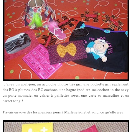
J’ai eu un abat-jour, un accroche photos très grrr, une pochette grrr également,
des BO à plumes, des BO cochons, une bague ipod, un sac cochon in the navy,
un porte-monnaie, un cahier à paillettes roses, une carte so masculine et un
carnet tong !
J’avais envoyé dès les premiers jours à Marlène Soret et voici ce qu’elle a eu.