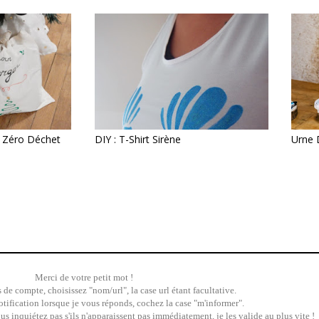
 Zéro Déchet
DIY : T-Shirt Sirène
Urne 
Merci de votre petit mot !
 de compte, choisissez "nom/url", la case url étant facultative.
tification lorsque je vous réponds, cochez la case "m'informer".
 inquiétez pas s'ils n'apparaissent pas immédiatement, je les valide au plus vite !