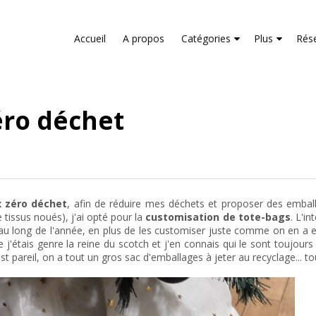
liver its services and to analyze traffic. Your IP address and us
rmance and security metrics to ensure quality of service, gene
Accueil
A propos
Catégories
Plus
Rés
buse.
éro déchet
 zéro déchet
, afin de réduire mes déchets et proposer des emballag
 tissus noués), j'ai opté pour la
customisation de tote-bags
. L'i
t au long de l'année, en plus de les customiser juste comme on en a e
 j'étais genre la reine du scotch et j'en connais qui le sont toujours
t pareil, on a tout un gros sac d'emballages à jeter au recyclage... to