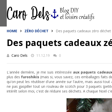
This site uses cookies from Google to de
are shared with Google along with perfo
statistics, and to detect and address a
HOME
ZÉRO DÉCHET
Des paquets cadeaux zéro déchet
Des paquets cadeaux z
Caro Dels
11.12.19
0
L'année dernière, je me suis intéressée
aux paquets cadeaux
plus des
furoshikis
(mais si, vous savez, ces emballages faits de
qu'on peut les réutiliser d'une année sur l'autre, mais aussi tou
ne pas gaspiller tout un rouleau de scotch pour 3 paquets (petite
intérêt selon moi, c'est de réduire ses déchets. A chaque Noël c'es