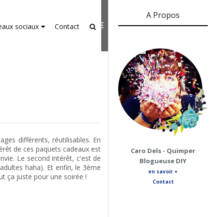
A Propos
er-agent
rate usage
LEARN MORE
GOT IT
eaux sociaux
Contact
es différents, réutilisables. En
ntérêt de ces paquets cadeaux est
Caro Dels - Quimper
nvie. Le second intérêt, c'est de
Blogueuse DIY
 adultes haha). Et enfin, le 3ème
en savoir +
ut ça juste pour une soirée !
Contact