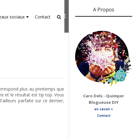
A Propos
er-agent
rate usage
LEARN MORE
GOT IT
eaux sociaux
Contact
correspond plus au printemps que
re et le résultat est tip top. Vous
Caro Dels - Quimper
illeurs parfaite sur ce dernier,
Blogueuse DIY
en savoir +
Contact