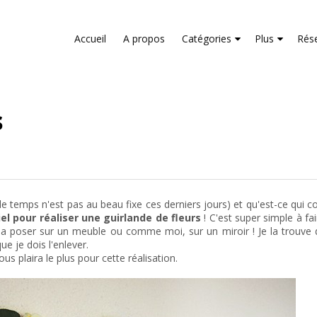
liver its services and to analyze traffic. Your IP address and us
rmance and security metrics to ensure quality of service, gene
Accueil
A propos
Catégories
Plus
Rés
buse.
s
e temps n'est pas au beau fixe ces derniers jours) et qu'est-ce qui 
iel pour réaliser une guirlande de fleurs
! C'est super simple à fai
a poser sur un meuble ou comme moi, sur un miroir ! Je la trouve d'a
ue je dois l'enlever.
ous plaira le plus pour cette réalisation.