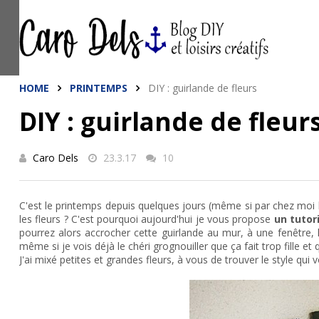
This site uses cookies from Google to de
are shared with Google along with perfo
statistics, and to detect and address a
HOME
PRINTEMPS
DIY : guirlande de fleurs
DIY : guirlande de fleur
Caro Dels
23.3.17
10
C'est le printemps depuis quelques jours (même si par chez moi l
les fleurs ? C'est pourquoi aujourd'hui je vous propose
un tutor
pourrez alors accrocher cette guirlande au mur, à une fenêtre, l
même si je vois déjà le chéri grognouiller que ça fait trop fille et q
J'ai mixé petites et grandes fleurs, à vous de trouver le style qui v