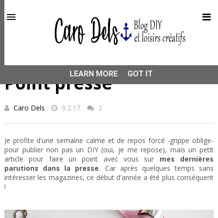
This site uses cookies from Google to deliver its services
and to analyze traffic. Your IP address and user-agent are
shared with Google along with performance and security
metrics to ensure quality of service, generate usage
statistics, and to detect and address abuse.
HOME
DU BLABLA
Point presse
LEARN MORE
GOT IT
Point presse
Caro Dels
9.2.17
2
Je profite d'une semaine calme et de repos forcé -grippe oblige-
pour publier non pas un DIY (oui, je me repose), mais un petit
article pour faire un point avec vous sur
mes dernières
parutions dans la presse
. Car après quelques temps sans
intéresser les magazines, ce début d'année a été plus conséquent
!