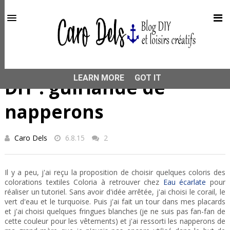
This site uses cookies from Google to deliver its services
and to analyze traffic. Your IP address and user-agent are
shared with Google along with performance and security
metrics to ensure quality of service, generate usage
statistics, and to detect and address abuse.
HOME
TEINTURE
DIY : guirlande de napperons
LEARN MORE
GOT IT
DIY : guirlande de
napperons
Caro Dels
6.8.15
2
Il y a peu, j'ai reçu la proposition de choisir quelques coloris des
colorations textiles Coloria à retrouver chez
Eau écarlate
pour
réaliser un tutoriel. Sans avoir d'idée arrêtée, j'ai choisi le corail, le
vert d'eau et le turquoise. Puis j'ai fait un tour dans mes placards
et j'ai choisi quelques fringues blanches (je ne suis pas fan-fan de
cette couleur pour les vêtements) et j'ai ressorti les napperons de