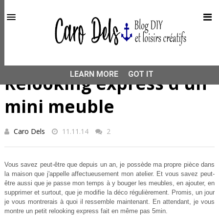
This site uses cookies from Google to deliver its services
and to analyze traffic. Your IP address and user-agent are
shared with Google along with performance and security
metrics to ensure quality of service, generate usage
statistics, and to detect and address abuse.
HOME
MEUBLE
Relooking express d'un mini meuble
LEARN MORE
GOT IT
Relooking express d'un
mini meuble
Caro Dels
11.11.14
2
Vous savez peut-être que depuis un an, je possède ma propre pièce dans
la maison que j'appelle affectueusement mon atelier. Et vous savez peut-
être aussi que je passe mon temps à y bouger les meubles, en ajouter, en
supprimer et surtout, que je modifie la déco régulièrement. Promis, un jour
je vous montrerais à quoi il ressemble maintenant. En attendant, je vous
montre un petit relooking express fait en même pas 5min.