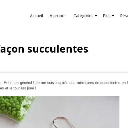
liver its services and to analyze traffic. Your IP address and us
rmance and security metrics to ensure quality of service, gene
Accueil
A propos
Catégories
Plus
Rés
buse.
 façon succulentes
tes. Enfin, en général ! Je me suis inspirée des miniatures de succulentes en
s et le tour est joué !