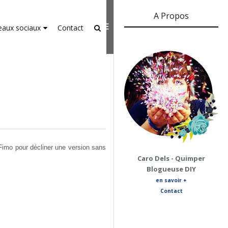
A Propos
er-agent
rate usage
LEARN MORE
GOT IT
eaux sociaux
Contact
 Fimo pour décliner une version sans
Caro Dels - Quimper
Blogueuse DIY
en savoir +
Contact