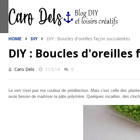
This site uses cookies from Google to de
are shared with Google along with perfo
statistics, and to detect and address a
HOME
DIY
DIY : Boucles d'oreilles façon succulentes
DIY : Boucles d'oreilles
Caro Dels
11.5.14
0
Le vert n'est pas ma couleur de prédilection. Mais c'est celle des plan
avoir besoin de maitriser la pâte polymère. Quelques rocailles, des cloche