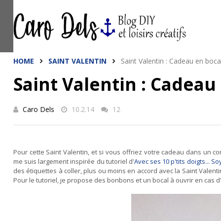
This site uses cookies from Google to de
are shared with Google along with perfo
statistics, and to detect and address a
HOME
SAINT VALENTIN
Saint Valentin : Cadeau en boca
Saint Valentin : Cadeau
Caro Dels
10.2.14
12
Pour cette Saint Valentin, et si vous offriez votre cadeau dans un c
me suis largement inspirée du tutoriel d'
Avec ses 10 p'tits doigts... S
des étiquettes à coller, plus ou moins en accord avec la Saint Valent
Pour le tutoriel, je propose des bonbons et un bocal à ouvrir en cas d