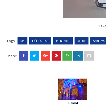
Et v
Tags:
DIY
IDÉE CADEAU
PRINTABLE
RÉCUP
SAINT VA
Share:
Suivant