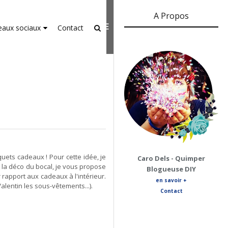
A Propos
er-agent
rate usage
LEARN MORE
GOT IT
eaux sociaux
Contact
quets cadeaux ! Pour cette idée, je
Caro Dels - Quimper
r la déco du bocal, je vous propose
Blogueuse DIY
 rapport aux cadeaux à l'intérieur.
en savoir +
alentin les sous-vêtements...).
Contact