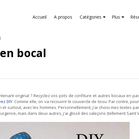
liver its services and to analyze traffic. Your IP address and us
rmance and security metrics to ensure quality of service, gene
Accueil
A propos
Catégories
Plus
Rés
buse.
l
 en bocal
ontenant original ? Recyclez vos pots de confiture et autres bocaux en pa
oyez DIY
. Comme elle, on va recouvrir le couvercle de tissu. Par contre, pou
in et surtout, avec les hommes. Personnellement, j'ai choisi mes textes par
'urgence, mais dans deux autres, j'ai glissé des caleçons (tellement Saint V