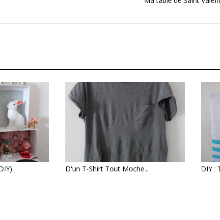
Ma table de Saint Valent
DIY)
D'un T-Shirt Tout Moche...
DIY :