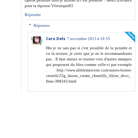
Quelle peinture dois je utiliser si c'est possible ? Merci d'avance
pour ta réponse.Véronique83.
Répondre
Réponses
Caro Dels
7 novembre 2013 à 19:55
Hm je ne sais pas si c'est possible de la peindre et
vu la texture, je crois que je ne le recommanderais
pas... Il faut mieux se tourner vers d'autres marques
qui proposent du bleu comme celle-ci par exemple
: http://www.alittlemercerie.com/autres-loisirs-
creatifs/25g_fausse_creme_chantilly_bleue_deco_
fimo-398343.html