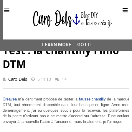
This site uses cookies from Google to deliver its services
and to analyze traffic. Your IP address and user-agent are
shared with Google along with performance and security
metrics to ensure quality of service, generate usage
statistics, and to detect and address abuse.
HOME
TEST PRODUIT
Test : la chantilly Fimo DTM
LEARN MORE
GOT IT
Test : la chantilly Fimo
DTM
Caro Dels
6.11.13
14
Creavea
m'a gentiment proposé de tester la
fausse chantilly
de la marque
DTM, tout récemment disponible dans leur boutique en ligne. Avec mon
déménagement, j'ai eu quelques soucis pour la recevoir, les plateformes
de la poste n'arrivant pas à se mettre d'accord sur l'adresse, l'une voulant
envoyer à la nouvelle l'autre à l'ancienne, mais finalement, je l'ai reçue !