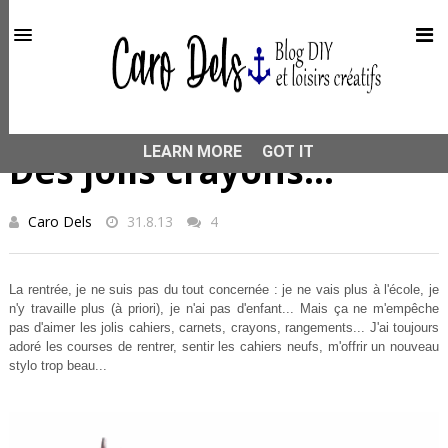
This site uses cookies from Google to deliver its services
and to analyze traffic. Your IP address and user-agent are
shared with Google along with performance and security
metrics to ensure quality of service, generate usage
statistics, and to detect and address abuse.
HOME
DIY
Des jolis crayons...
LEARN MORE
GOT IT
Des jolis crayons...
Caro Dels
31.8.13
4
La rentrée, je ne suis pas du tout concernée : je ne vais plus à l'école, je
n'y travaille plus (à priori), je n'ai pas d'enfant... Mais ça ne m'empêche
pas d'aimer les jolis cahiers, carnets, crayons, rangements... J'ai toujours
adoré les courses de rentrer, sentir les cahiers neufs, m'offrir un nouveau
stylo trop beau...