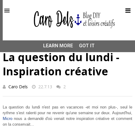
This site uses cookies from Google to deliver its services
and to analyze traffic. Your IP address and user-agent are
shared with Google along with performance and security
metrics to ensure quality of service, generate usage
statistics, and to detect and address abuse.
HOME
LA QUESTION DU LUNDI
La question du lundi -
Inspiration créative
LEARN MORE
GOT IT
La question du lundi -
Inspiration créative
Caro Dels
22.7.13
2
La question du lundi n'est pas en vacances -et moi non plus-, seul le
rythme s'est ralenti pour ne revenir qu'une semaine sur deux. Aujourd'hui,
Micro
nous a demandé d'où venait notre inspiration créative et comment
on la conservait...