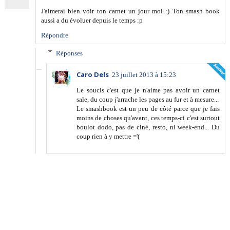
J'aimerai bien voir ton carnet un jour moi :) Ton smash book
aussi a du évoluer depuis le temps :p
Répondre
Réponses
Caro Dels
23 juillet 2013 à 15:23
Le soucis c'est que je n'aime pas avoir un carnet
sale, du coup j'arrache les pages au fur et à mesure...
Le smashbook est un peu de côté parce que je fais
moins de choses qu'avant, ces temps-ci c'est surtout
boulot dodo, pas de ciné, resto, ni week-end... Du
coup rien à y mettre ='(