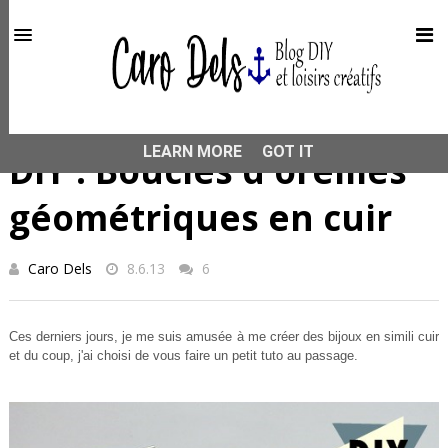
This site uses cookies from Google to deliver its services
and to analyze traffic. Your IP address and user-agent are
shared with Google along with performance and security
metrics to ensure quality of service, generate usage
statistics, and to detect and address abuse.
HOME
DIY
DIY : Boucles d'oreilles géométriques en cuir
LEARN MORE
GOT IT
DIY : Boucles d'oreilles
géométriques en cuir
Caro Dels
8.6.13
6
Ces derniers jours, je me suis amusée à me créer des bijoux en simili cuir
et du coup, j'ai choisi de vous faire un petit tuto au passage.