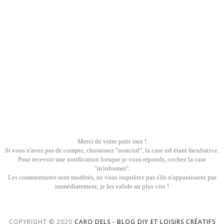
Merci de votre petit mot !
Si vous n'avez pas de compte, choisissez "nom/url", la case url étant facultative.
Pour recevoir une notification lorsque je vous réponds, cochez la case
"m'informer".
Les commentaires sont modérés, ne vous inquiétez pas s'ils n'apparaissent pas
immédiatement, je les valide au plus vite !
COPYRIGHT © 2020
CARO DELS - BLOG DIY ET LOISIRS CRÉATIFS