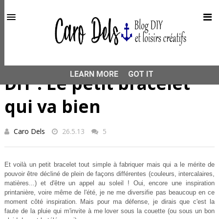
This site uses cookies from Google to deliver its services
and to analyze traffic. Your IP address and user-agent are
shared with Google along with performance and security
metrics to ensure quality of service, generate usage
statistics, and to detect and address abuse.
HOME
PRINTEMPS
DIY : Le petit bracelet qui va bien
LEARN MORE
GOT IT
DIY : Le petit bracelet
qui va bien
Caro Dels
26.5.13
5
Et voilà un petit bracelet tout simple à fabriquer mais qui a le mérite de
pouvoir être décliné de plein de façons différentes (couleurs, intercalaires,
matières...) et d'être un appel au soleil ! Oui, encore une inspiration
printanière, voire même de l'été, je ne me diversifie pas beaucoup en ce
moment côté inspiration. Mais pour ma défense, je dirais que c'est la
faute de la pluie qui m'invite à me lover sous la couette (ou sous un bon