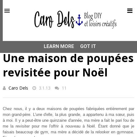
This site uses cookies from Google to deliver its services
and to analyze traffic. Your IP address and user-agent are
shared with Google along with performance and security
metrics to ensure quality of service, generate usage
statistics, and to detect and address abuse.
HOME
POUPÉE
Une maison de poupées revisitée pour
Noël
LEARN MORE
GOT IT
Une maison de poupées
revisitée pour Noël
Caro Dels
3.1.13
11
Chez nous, il y a deux maisons de poupées fabriquées entièrement par
mon grand-père. L'une d'elle, la plus grande, a appartenu à ma sœur, puis
à moi. Il y a peut-être une quinzaine d'année, ma mère a fait le pari fou de
me la revisiter pour me l'offrir à nouveau à Noël. Étant donné que je
faisais beaucoup de gym, ma mère a décidé de la relooker en gymnase.