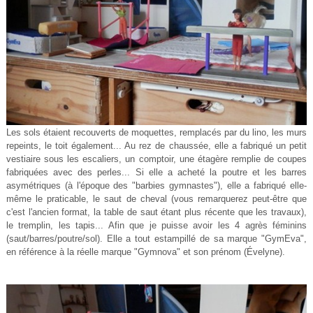
Les sols étaient recouverts de moquettes, remplacés par du lino, les murs
repeints, le toit également... Au rez de chaussée, elle a fabriqué un petit
vestiaire sous les escaliers, un comptoir, une étagère remplie de coupes
fabriquées avec des perles... Si elle a acheté la poutre et les barres
asymétriques (à l'époque des "barbies gymnastes"), elle a fabriqué elle-
même le praticable, le saut de cheval (vous remarquerez peut-être que
c'est l'ancien format, la table de saut étant plus récente que les travaux),
le tremplin, les tapis... Afin que je puisse avoir les 4 agrès féminins
(saut/barres/poutre/sol). Elle a tout estampillé de sa marque "GymEva",
en référence à la réelle marque "Gymnova" et son prénom (Évelyne).