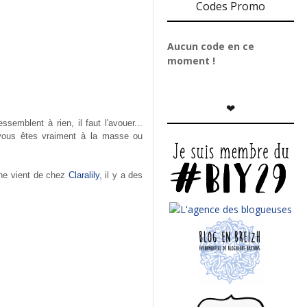
Codes Promo
Aucun code en ce
moment !
❤
emblent à rien, il faut l'avouer...
i vous êtes vraiment à la masse ou
enne vient de chez
Claralily
, il y a des