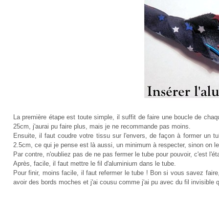
La première étape est toute simple, il suffit de faire une boucle de cha
25cm, j'aurai pu faire plus, mais je ne recommande pas moins.
Ensuite, il faut coudre votre tissu sur l'envers, de façon à former un t
2.5cm, ce qui je pense est là aussi, un minimum à respecter, sinon on le v
Par contre, n'oubliez pas de ne pas fermer le tube pour pouvoir, c'est l'ét
Après, facile, il faut mettre le fil d'aluminium dans le tube.
Pour finir, moins facile, il faut refermer le tube ! Bon si vous savez fair
avoir des bords moches et j'ai cousu comme j'ai pu avec du fil invisible 