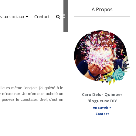
A Propos
er-agent
rate usage
LEARN MORE
GOT IT
eaux sociaux
Contact
leurs même l'anglais j'ai galéré à le
ur m'excuser. Je m'en suis acheté un
Caro Dels - Quimper
ouvez le constater. Bref, c'est en
Blogueuse DIY
en savoir +
Contact