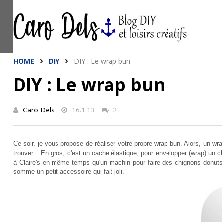
This site uses cookies from Google to de
are shared with Google along with perfo
statistics, and to detect and address a
HOME
DIY
DIY : Le wrap bun
DIY : Le wrap bun
Caro Dels
16.1.13
2
Ce soir, je vous propose de réaliser votre propre wrap bun. Alors, un wra
trouver... En gros, c'est un cache élastique, pour envelopper (wrap) un
à Claire's en même temps qu'un machin pour faire des chignons donuts
somme un petit accessoire qui fait joli.