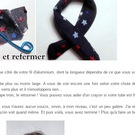
que côté de votre fil d'aluminium, dont la longueur dépendra de ce que vous vo
ube plus ou moins large. A vous de voir encore une fois selon votre chute de t
erra plus et il n'enveloppera rien...
ape trois, le retourner ! Vous pouvez vous aider d'un crayon si votre tube est f
e, vous n'aurez aucun soucis, sinon, à mon niveau, c'est un peu galère. J'ai rep
qu'on voit quand même. Et puis voilà, vous avez terminé ! Plus qu'à faire un b