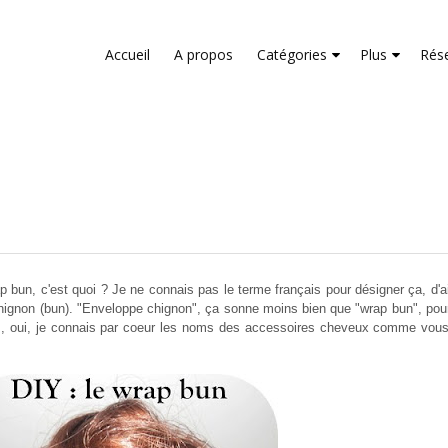
liver its services and to analyze traffic. Your IP address and us
rmance and security metrics to ensure quality of service, gene
Accueil
A propos
Catégories
Plus
Rés
buse.
p bun, c'est quoi ? Je ne connais pas le terme français pour désigner ça, d'ail
 chignon (bun). "Enveloppe chignon", ça sonne moins bien que "wrap bun", po
, oui, je connais par coeur les noms des accessoires cheveux comme vous p