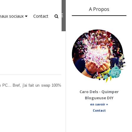
A Propos
er-agent
rate usage
LEARN MORE
GOT IT
eaux sociaux
Contact
 PC... Bref, j'ai fait un swap 100%
Caro Dels - Quimper
Blogueuse DIY
en savoir +
Contact