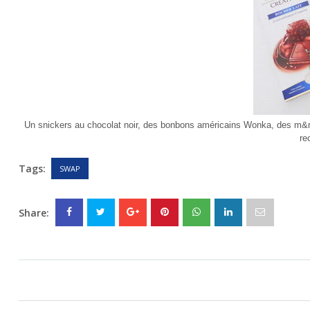
Un snickers au chocolat noir, des bonbons américains Wonka, des m&m's 
re
Tags:
SWAP
Share: