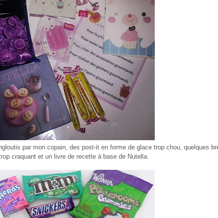
ngloutis par mon copain, des post-it en forme de glace trop chou, quelques 
trop craquant et un livre de recette à base de Nutella.