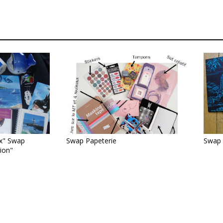
x" Swap
Swap Papeterie
Swap 
ion"