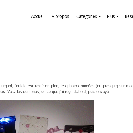
liver its services and to analyze traffic. Your IP address and us
rmance and security metrics to ensure quality of service, gene
Accueil
A propos
Catégories
Plus
Rés
buse.
rquoi, l'article est resté en plan, les photos rangées (ou presque) sur mon
stres. Voici les contenus, de ce que j'ai reçu d'abord, puis envoyé.