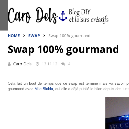
This site uses cookies from Google to de
are shared with Google along with perfo
statistics, and to detect and address a
HOME
SWAP
Swap 100% gourmand
Swap 100% gourmand
Caro Dels
13.11.12
4
Cela fait un bout de temps que ce swap est terminé mais va savoir pou
gourmand avec
Mlle Blabla
, qui elle a déjà publié le bilan depuis des lu