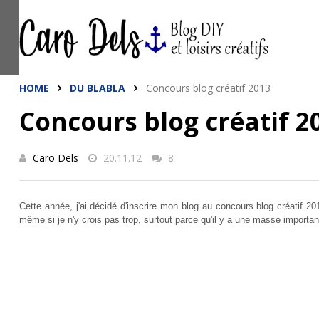
This site uses cookies from Google to de
are shared with Google along with perfo
statistics, and to detect and address a
HOME
DU BLABLA
Concours blog créatif 2013
Concours blog créatif 2
Caro Dels
20.11.12
8
Cette année, j'ai décidé d'inscrire mon blog au concours blog créatif 2
même si je n'y crois pas trop, surtout parce qu'il y a une masse importan