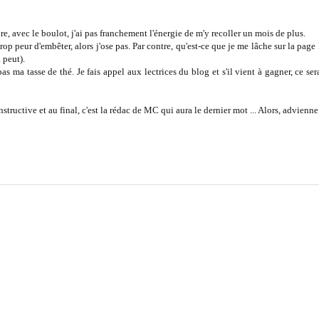
re, avec le boulot, j'ai pas franchement l'énergie de m'y recoller un mois de plus.
trop peur d'embêter, alors j'ose pas. Par contre, qu'est-ce que je me lâche sur la p
 peut).
 pas ma tasse de thé. Je fais appel aux lectrices du blog et s'il vient à gagner, ce s
structive et au final, c'est la rédac de MC qui aura le dernier mot ... Alors, advienn