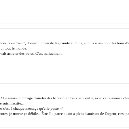
lancée pour "voir", donner un peu de légitimité au blog et puis aussi pour les bons d'a
our tout le monde.
vait acheter des votes. C'est hallucinant.
 ! Ce serais dommage d'arrêter dès le premier mois par contre, avec cette avance c'
 suis inscrite...
es c'est à chaque message qu'elle poste =/
tes, je trouve ça débile... Être élu parce qu'on a plein d'amis ou de l'argent, c'est pa