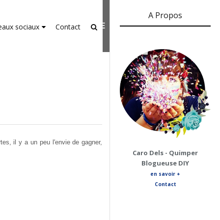
A Propos
er-agent
rate usage
LEARN MORE
GOT IT
eaux sociaux
Contact
es, il y a un peu l'envie de gagner,
Caro Dels - Quimper
Blogueuse DIY
en savoir +
Contact