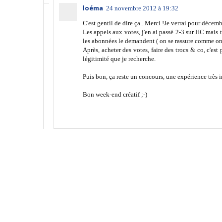
loéma
24 novembre 2012 à 19:32
C'est gentil de dire ça...Merci !Je verrai pour décemb
Les appels aux votes, j'en ai passé 2-3 sur HC mais 
les abonnées le demandent ( on se rassure comme on
Après, acheter des votes, faire des trocs & co, c'est
légitimité que je recherche.
Puis bon, ça reste un concours, une expérience très in
Bon week-end créatif ;-)