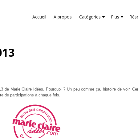
liver its services and to analyze traffic. Your IP address and us
rmance and security metrics to ensure quality of service, gene
Accueil
A propos
Catégories
Plus
Rés
buse.
013
013 de Marie Claire Idées. Pourquoi ? Un peu comme ça, histoire de voir. Cert
te de participations à chaque fois.