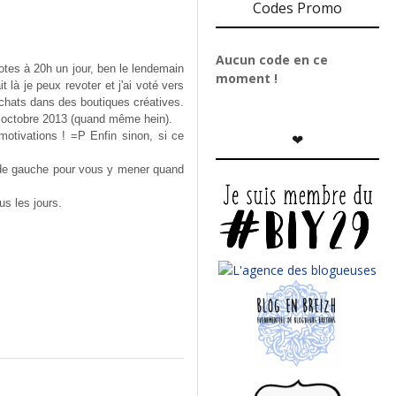
Codes Promo
Aucun code en ce
 votes à 20h un jour, ben le lendemain
moment !
it là je peux revoter et j'ai voté vers
achats dans des boutiques créatives.
 octobre 2013 (quand m
ê
me h
ein).
motivations ! =P Enfin sinon, si ce
❤
ne de gauche pour vous y mener quand
s les jours.