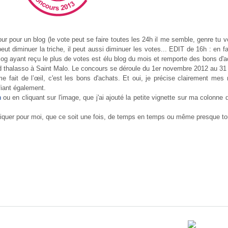
 jour pour un blog (le vote peut se faire toutes les 24h il me semble, genre tu
eut diminuer la triche, il peut aussi diminuer les votes... ED
IT de 16h : en fa
blog ayant reçu le plus de votes est élu blog du mois et remporte des bons d'
d thalasso à Saint Malo
. L
e concours
se déroule du 1er novembre 2012 au 31
e fait de l’œil, c'est les bons d'achats. Et
oui
, je précise clairement mes 
fiant également.
n
ou en cliquant sur l
'image
, que j'ai ajouté la petite vignette sur ma colon
liquer pour moi, que ce soit une fois, de temps en temps ou même presque tou