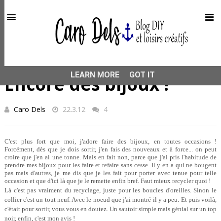
This site uses cookies from Google to deliver its services
and to analyze traffic. Your IP address and user-agent are
shared with Google along with performance and security
metrics to ensure quality of service, generate usage
statistics, and to detect and address abuse.
HOME
BIJOUX
Encore des bijoux !
LEARN MORE
GOT IT
Encore des bijoux !
Caro Dels
22.3.12
4
C'est plus fort que moi, j'adore faire des bijoux, en toutes occasions !
Forcément, dès que je dois sortir, j'en fais des nouveaux et à force... on peut
croire que j'en ai une tonne. Mais en fait non, parce que j'ai pris l'habitude de
prendre mes bijoux pour les faire et refaire sans cesse. Il y en a qui ne bougent
pas mais d'autres, je me dis que je les fait pour porter avec tenue pour telle
occasion et que d'ici là que je le remette enfin bref. Faut mieux recycler quoi !
Là c'est pas vraiment du recyclage, juste pour les boucles d'oreilles. Sinon le
collier c'est un tout neuf. Avec le noeud que j'ai montré il y a peu. Et puis voilà,
c'était pour sortir, vous vous en doutez. Un sautoir simple mais génial sur un top
noir, enfin, c'est mon avis !