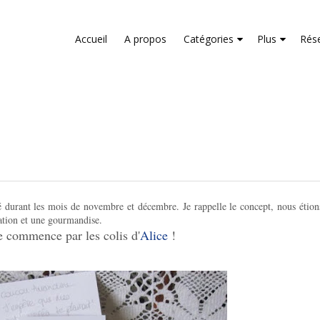
liver its services and to analyze traffic. Your IP address and us
rmance and security metrics to ensure quality of service, gene
Accueil
A propos
Catégories
Plus
Rés
buse.
é durant les mois de novembre et décembre. Je rappelle le concept, nous étions 
ation et une gourmandise.
e commence par les colis d'
Alice
!