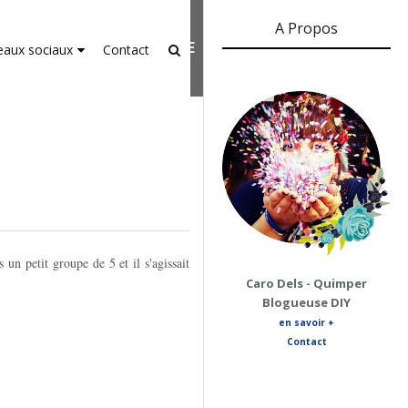
A Propos
er-agent
rate usage
LEARN MORE
GOT IT
eaux sociaux
Contact
un petit groupe de 5 et il s'agissait
Caro Dels - Quimper
Blogueuse DIY
en savoir +
Contact