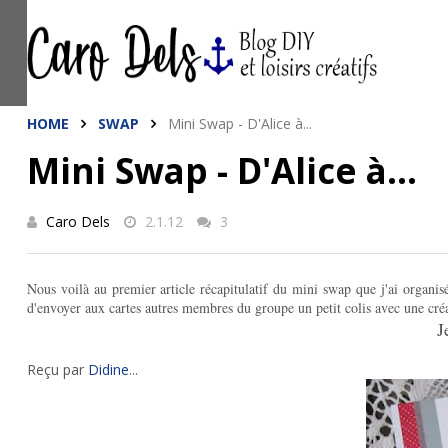
This site uses cookies from Google to de
are shared with Google along with perfo
statistics, and to detect and address a
HOME
SWAP
Mini Swap - D'Alice à...
Mini Swap - D'Alice à...
Caro Dels
2.1.12
3
Nous voilà au premier article récapitulatif du mini swap que j'ai organis
d'envoyer aux cartes autres membres du groupe un petit colis avec une cré
J
Reçu par
Didine
...