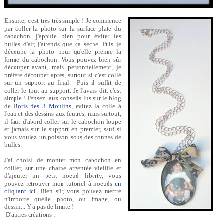
Ensuite, c'est très très simple ! Je commence
par coller la photo sur la surface plate du
cabochon, j'appuie bien pour éviter les
bulles d'air, j'attends que ça sèche. Puis je
découpe la photo pour qu'elle prenne la
forme du cabochon. Vous pouvez bien sûr
découper avant, mais personnellement, je
préfère découper après, surtout si c'est collé
sur un support au final. Puis il suffit de
coller le tout au support. Je l'avais dit, c'est
simple ! Pensez aux conseils lus sur le blog
de
Boris des 3 Moulins
, évitez la colle à
l'eau et des dessins aux feutres, mais surtout,
il faut d'abord coller sur le cabochon loupe
et jamais sur le support en premier, sauf si
vous voulez un poisson sous des tonnes de
bulles.
J'ai choisi de monter mon cabochon en
collier, sur une chaine argentée vieillie et
d'ajouter un petit noeud liberty, vous
pouvez retrouver mon tutoriel à noeuds
en
cliquant ici
. Bien sûr, vous pouvez mettre
n'importe quelle photo, ou image, ou
dessin... Y a pas de limite !
D'autres créations :