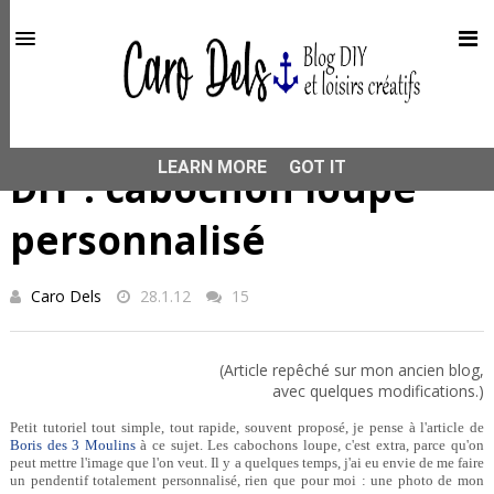
This site uses cookies from Google to deliver its services
and to analyze traffic. Your IP address and user-agent are
shared with Google along with performance and security
metrics to ensure quality of service, generate usage
statistics, and to detect and address abuse.
HOME
DIY
DIY : cabochon loupe personnalisé
LEARN MORE
GOT IT
DIY : cabochon loupe
personnalisé
Caro Dels
28.1.12
15
(Article repêché sur mon ancien blog,
avec quelques modifications.)
Petit tutoriel tout simple, tout rapide, souvent proposé, je pense à l'article de
Boris des 3 Moulins
à ce sujet. Les cabochons loupe, c'est extra, parce qu'on
peut mettre l'image que l'on veut. Il y a quelques temps, j'ai eu envie de me faire
un pendentif totalement personnalisé, rien que pour moi : une photo de mon