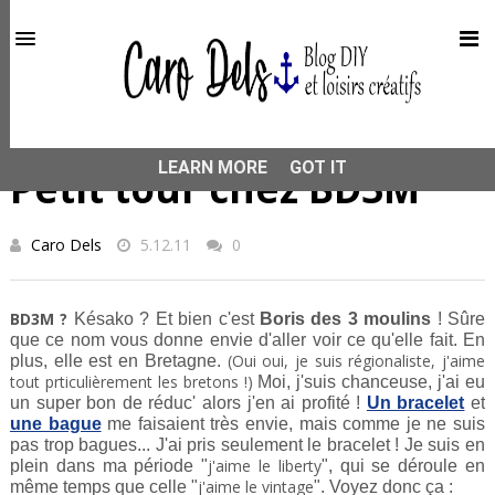
This site uses cookies from Google to deliver its services
and to analyze traffic. Your IP address and user-agent are
shared with Google along with performance and security
metrics to ensure quality of service, generate usage
statistics, and to detect and address abuse.
HOME
COUP DE COEUR
Petit tour chez BD3M
LEARN MORE
GOT IT
Petit tour chez BD3M
Caro Dels
5.12.11
0
BD3M ?
Késako ? Et bien c'est
Boris des 3 moulins
! Sûre
que ce nom vous donne envie d'aller voir ce qu'elle fait. En
(Oui oui, je suis régionaliste, j'aime
plus, elle est en Bretagne.
tout prticulièrement les bretons !)
Moi, j'suis chanceuse, j'ai eu
un super bon de réduc' alors j'en ai profité !
Un bracelet
et
une bague
me faisaient très envie, mais comme je ne suis
pas trop bagues... J'ai pris seulement le bracelet ! Je suis en
j'aime le liberty
plein dans ma période "
", qui se déroule en
j'aime le vintage
même temps que celle "
". Voyez donc ça :