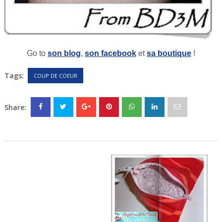
Go to
son blog
,
son facebook
et
sa boutique
!
Tags:
COUP DE COEUR
Share: