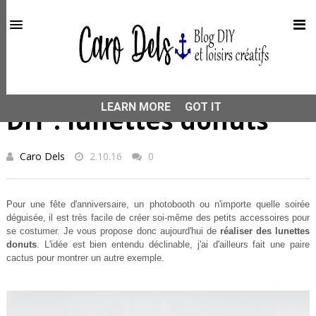
This site uses cookies from Google to deliver its services
and to analyze traffic. Your IP address and user-agent are
shared with Google along with performance and security
metrics to ensure quality of service, generate usage
statistics, and to detect and address abuse.
HOME
DIY
DIY : lunettes donuts
LEARN MORE
GOT IT
DIY : lunettes donuts
Caro Dels
2.10.16
0
Pour une fête d'anniversaire, un photobooth ou n'importe quelle soirée
déguisée, il est très facile de créer soi-même des petits accessoires pour
se costumer. Je vous propose donc aujourd'hui de
réaliser des lunettes
donuts
. L'idée est bien entendu déclinable, j'ai d'ailleurs fait une paire
cactus pour montrer un autre exemple.