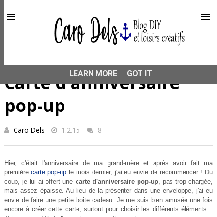
This site uses cookies from Google to deliver its services
and to analyze traffic. Your IP address and user-agent are
shared with Google along with performance and security
metrics to ensure quality of service, generate usage
statistics, and to detect and address abuse.
HOME
IDÉE CADEAU
Carte d'anniversaire pop-up
LEARN MORE
GOT IT
Carte d'anniversaire
pop-up
Caro Dels
1.2.15
8
Hier, c'était l'anniversaire de ma grand-mère et après avoir fait ma
première
carte pop-up
le mois dernier, j'ai eu envie de recommencer ! Du
coup, je lui ai offert une
carte d'anniversaire pop-up
, pas trop chargée,
mais assez épaisse. Au lieu de la présenter dans une enveloppe, j'ai eu
envie de faire une petite boite cadeau. Je me suis bien amusée une fois
encore à créer cette carte, surtout pour choisir les différents éléments...