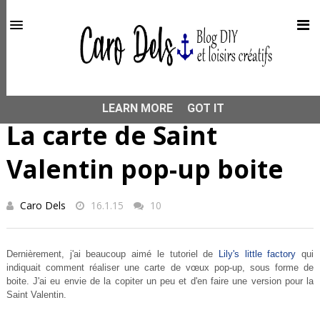
This site uses cookies from Google to deliver its services
and to analyze traffic. Your IP address and user-agent are
shared with Google along with performance and security
metrics to ensure quality of service, generate usage
statistics, and to detect and address abuse.
HOME
SCRAPBOOKING
La carte de Saint Valentin pop-up
boite
LEARN MORE
GOT IT
La carte de Saint
Valentin pop-up boite
Caro Dels
16.1.15
10
Dernièrement, j'ai beaucoup aimé le tutoriel de
Lily's little factory
qui
indiquait comment réaliser une carte de vœux pop-up, sous forme de
boite. J'ai eu envie de la copiter un peu et d'en faire une version pour la
Saint Valentin.