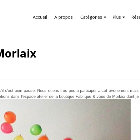
liver its services and to analyze traffic. Your IP address and us
rmance and security metrics to ensure quality of service, gene
Accueil
A propos
Catégories
Plus
Rés
buse.
Morlaix
il s'est bien passé. Nous étions très peu à participer à cet événement mai
ons dans l'espace atelier de la boutique Fabrique & vous de Morlaix dont je v