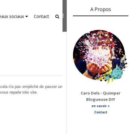
A Propos
er-agent
rate usage
LEARN MORE
GOT IT
eaux sociaux
Contact
s cela n'a pas empêché de passer un
ous reparle très vite.
Caro Dels - Quimper
Blogueuse DIY
en savoir +
Contact