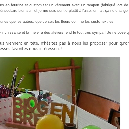
rs en feutrine et customiser un vêtement avec un tampon (fabriqué lors de l'a
périscolaire bien sûr- et je me suis sentie plutôt à l'aise, en fait ça ne chan
 unes que les autres, que ce soit les fleurs comme les custo textiles.
enrichissante et la mêler à des ateliers rend le tout très sympa ! Je ne pose q
vous viennent en tête, n'hésitez pas à nous les proposer pour qu'o
esses favorites nous intéressent !