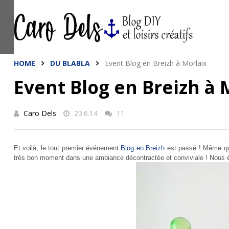
This site uses cookies from Google to de
are shared with Google along with perfo
statistics, and to detect and address a
HOME
DU BLABLA
Event Blog en Breizh à Morlaix
Event Blog en Breizh à 
Caro Dels
23.6.14
11
Et voilà, le tout premier événement
Blog en Breizh
est passé ! Même qu'
très bon moment dans une ambiance décontractée et conviviale ! Nous éti