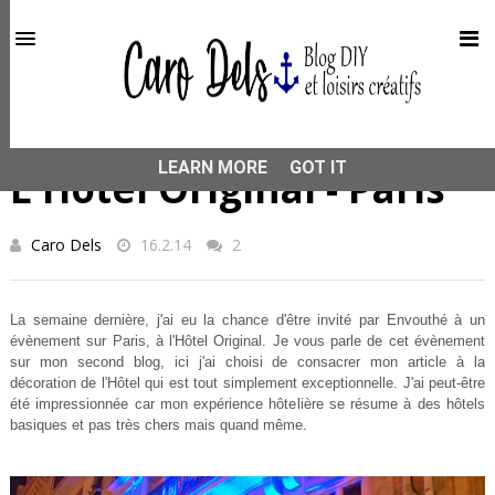
This site uses cookies from Google to deliver its services
and to analyze traffic. Your IP address and user-agent are
shared with Google along with performance and security
metrics to ensure quality of service, generate usage
statistics, and to detect and address abuse.
HOME
DÉCO
L'Hôtel Original - Paris
LEARN MORE
GOT IT
L'Hôtel Original - Paris
Caro Dels
16.2.14
2
La semaine dernière, j'ai eu la chance d'être invité par Envouthé à un
évènement sur Paris, à l'Hôtel Original. Je vous parle de cet évènement
sur mon second blog, ici j'ai choisi de consacrer mon article à la
décoration de l'Hôtel qui est tout simplement exceptionnelle. J'ai peut-être
été impressionnée car mon expérience hôtelière se résume à des hôtels
basiques et pas très chers mais quand même.