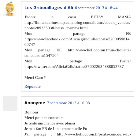
Les Gribouillages d'Ali
6 septembre 2013 à 18:44
J'adore le cœur BETSY MAMA
http://linmandarineshop.canalblog.com/albums/coeurs_vendus/
photos/89355038-betsy_mamma.html
Mon partage FB
https://www.facebook.com/Alicia.gribouille/posts/5200059814
09747
Mon partage HC http://www.hellocoton.fr/un-chouette-
concours-m1547504
Mon partage Twitter
https://twitter.com/AliciaGrib/status/376022634888052737
Merci Caro !!
Répondre
Anonyme
7 septembre 2013 à 10:08
Bonjour
Merci pour ce concours
Je tente ma chance avec plaisir
Je suis fan FB de Lin : emmanuelle Fo
J'ai partagé : http://www.hellocoton.fr/petits-concours-du-