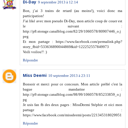
Di-Day
9 septembre 2013 à 12:14
Bon, j’ai 3 trains de retard (au moins!), voici donc ma
participation!
J’ai liké avec mon pseudo Di-Day, mon article coup de couer est
le suivant :
http://p8.storage.canalblog.com/82/29/1060578/80907446_o.j
peg
Et mon partage : https://www.facebook.com/permalink.php?
story_fbid=533636890044869&id=122252557849973
Voili voilou!! :)
Répondre
Miss Deemi
10 septembre 2013 à 23:11
Bonsoir et merci pour ce concours. Mon article préfré c'est la
bague mandarine :
http://p9.storage.canalblog.com/98/99/1060578/85233859_o.j
pg
Je usis fan fb des deux pages : MissDeemi Stéphie et oici mon
partage :
https://www.facebook.com/missdeemi/posts/221345318029951
Répondre