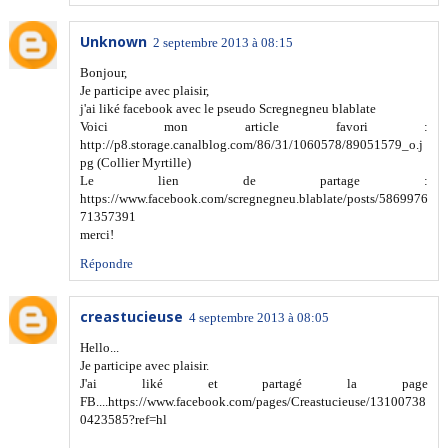
Unknown
2 septembre 2013 à 08:15
Bonjour,
Je participe avec plaisir,
j'ai liké facebook avec le pseudo Scregnegneu blablate
Voici mon article favori :
http://p8.storage.canalblog.com/86/31/1060578/89051579_o.j
pg (Collier Myrtille)
Le lien de partage :
https://www.facebook.com/scregnegneu.blablate/posts/5869976
71357391
merci!
Répondre
creastucieuse
4 septembre 2013 à 08:05
Hello...
Je participe avec plaisir.
J'ai liké et partagé la page
FB....https://www.facebook.com/pages/Creastucieuse/13100738
0423585?ref=hl