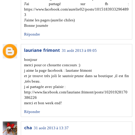
J'ai partagé sur fb :
https://www.facebook.com/aurelie02/posts/1015183933296489
3
J'aime les pages (aurelie chiles)
Bonne journée
Répondre
lauriane frimont
31 août 2013 à 09:05
bonjour
merci pour ce chouette concours :)
j aime la page facebook : lauriane frimont
et je trouve très joli le sautoir prune dans sa boutique ,il est fin
,très beau.
j ai partagée avec plaisir :
http://www.facebook.com/lauriane.frimont/posts/10201928170
386226
merci et bon week end!
Répondre
cha
31 août 2013 à 13:37