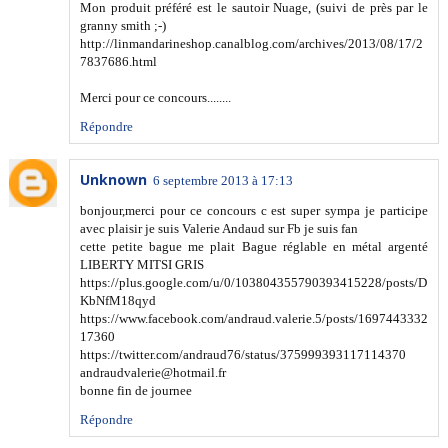
Mon produit préféré est le sautoir Nuage, (suivi de près par le
granny smith ;-)
http://linmandarineshop.canalblog.com/archives/2013/08/17/2
7837686.html
Merci pour ce concours........
Répondre
Unknown
6 septembre 2013 à 17:13
bonjour,merci pour ce concours c est super sympa je participe
avec plaisir je suis Valerie Andaud sur Fb je suis fan
cette petite bague me plait Bague réglable en métal argenté
LIBERTY MITSI GRIS
https://plus.google.com/u/0/103804355790393415228/posts/D
KbNfM18qyd
https://www.facebook.com/andraud.valerie.5/posts/1697443332
17360
https://twitter.com/andraud76/status/375999393117114370
andraudvalerie@hotmail.fr
bonne fin de journee
Répondre