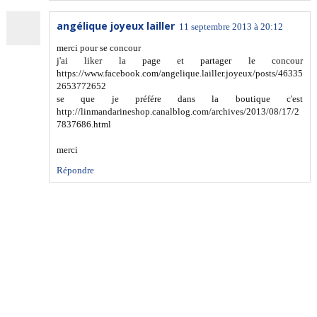
angélique joyeux lailler
11 septembre 2013 à 20:12
merci pour se concour
j'ai liker la page et partager le concour
https://www.facebook.com/angelique.lailler.joyeux/posts/46335
2653772652
se que je préfére dans la boutique c'est
http://linmandarineshop.canalblog.com/archives/2013/08/17/2
7837686.html
merci
Répondre