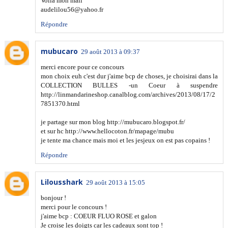
Voilà mon mail
audelilou56@yahoo.fr
Répondre
mubucaro
29 août 2013 à 09:37
merci encore pour ce concours
mon choix euh c'est dur j'aime bcp de choses, je choisirai dans la
COLLECTION BULLES -un Coeur à suspendre
http://linmandarineshop.canalblog.com/archives/2013/08/17/2
7851370.html
je partage sur mon blog http://mubucaro.blogspot.fr/
et sur hc http://www.hellocoton.fr/mapage/mubu
je tente ma chance mais moi et les jesjeux on est pas copains !
Répondre
Lilousshark
29 août 2013 à 15:05
bonjour !
merci pour le concours !
j'aime bcp : COEUR FLUO ROSE et galon
Je croise les doigts car les cadeaux sont top !