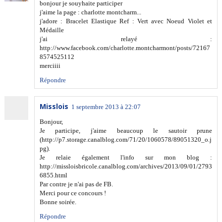
bonjour je souyhaite participer
j'aime la page : charlotte montcharm...
j'adore : Bracelet Elastique Ref : Vert avec Noeud Violet et
Médaille
j'ai relayé :
http://www.facebook.com/charlotte.montcharmont/posts/72167
8574525112
merciiii
Répondre
Misslois
1 septembre 2013 à 22:07
Bonjour,
Je participe, j'aime beaucoup le sautoir prune
(http://p7.storage.canalblog.com/71/20/1060578/89051320_o.j
pg).
Je relaie également l'info sur mon blog :
http://missloisbricole.canalblog.com/archives/2013/09/01/2793
6855.html
Par contre je n'ai pas de FB.
Merci pour ce concours !
Bonne soirée.
Répondre