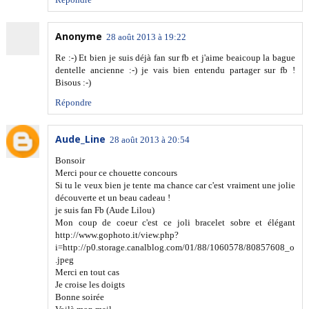
Anonyme
28 août 2013 à 19:22
Re :-) Et bien je suis déjà fan sur fb et j'aime beaicoup la bague
dentelle ancienne :-) je vais bien entendu partager sur fb !
Bisous :-)
Répondre
Aude_Line
28 août 2013 à 20:54
Bonsoir
Merci pour ce chouette concours
Si tu le veux bien je tente ma chance car c'est vraiment une jolie
découverte et un beau cadeau !
je suis fan Fb (Aude Lilou)
Mon coup de coeur c'est ce joli bracelet sobre et élégant
http://www.gophoto.it/view.php?
i=http://p0.storage.canalblog.com/01/88/1060578/80857608_o
.jpeg
Merci en tout cas
Je croise les doigts
Bonne soirée