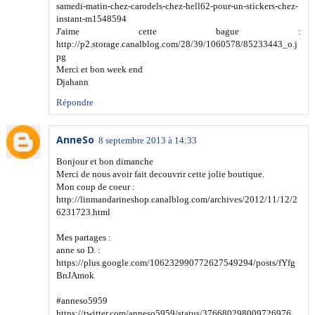
samedi-matin-chez-carodels-chez-hell62-pour-un-stickers-chez-
instant-m1548594
J'aime cette bague :
http://p2.storage.canalblog.com/28/39/1060578/85233443_o.j
pg
Merci et bon week end
Djahann
Répondre
AnneSo
8 septembre 2013 à 14:33
Bonjour et bon dimanche
Merci de nous avoir fait decouvrir cette jolie boutique.
Mon coup de coeur :
http://linmandarineshop.canalblog.com/archives/2012/11/12/2
6231723.html
Mes partages :
anne so D. :
https://plus.google.com/106232990772627549294/posts/fYfg
BnJAmok
#anneso5959
https://twitter.com/anneso5959/status/376680298009726976