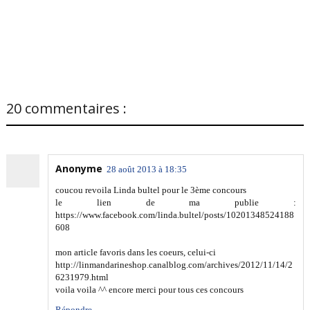
20 commentaires :
Anonyme
28 août 2013 à 18:35
coucou revoila Linda bultel pour le 3ème concours
le lien de ma publie :
https://www.facebook.com/linda.bultel/posts/10201348524188
608
mon article favoris dans les coeurs, celui-ci
http://linmandarineshop.canalblog.com/archives/2012/11/14/2
6231979.html
voila voila ^^ encore merci pour tous ces concours
Répondre