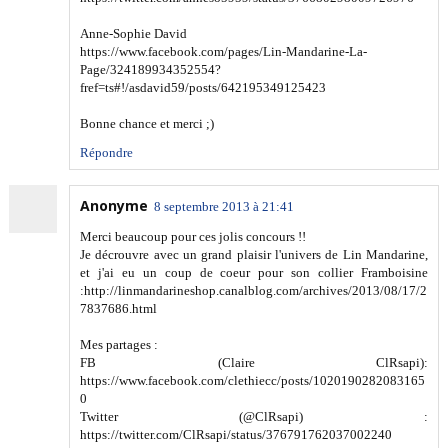
Anne-Sophie David
https://www.facebook.com/pages/Lin-Mandarine-La-
Page/324189934352554?
fref=ts#!/asdavid59/posts/642195349125423
Bonne chance et merci ;)
Répondre
Anonyme
8 septembre 2013 à 21:41
Merci beaucoup pour ces jolis concours !!
Je décrouvre avec un grand plaisir l'univers de Lin Mandarine,
et j'ai eu un coup de coeur pour son collier Framboisine
:http://linmandarineshop.canalblog.com/archives/2013/08/17/2
7837686.html
Mes partages :
FB (Claire ClRsapi):
https://www.facebook.com/clethiecc/posts/1020190282083165
0
Twitter (@ClRsapi) :
https://twitter.com/ClRsapi/status/376791762037002240