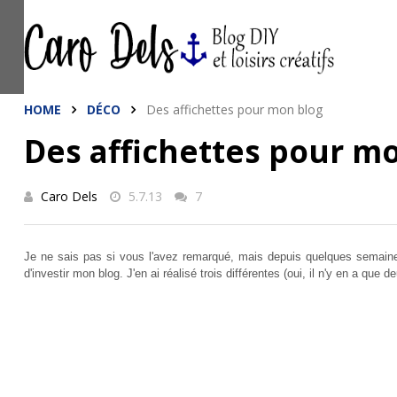
This site uses cookies from Google to de
are shared with Google along with perfo
statistics, and to detect and address a
HOME
DÉCO
Des affichettes pour mon blog
Des affichettes pour m
Caro Dels
5.7.13
7
Je ne sais pas si vous l'avez remarqué, mais depuis quelques semaines, 
d'investir mon blog. J'en ai réalisé trois différentes (oui, il n'y en a que