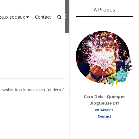
A Propos
er-agent
rate usage
LEARN MORE
GOT IT
eaux sociaux
Contact
nvahis trop le mur alors j'ai décidé
Caro Dels - Quimper
Blogueuse DIY
en savoir +
Contact