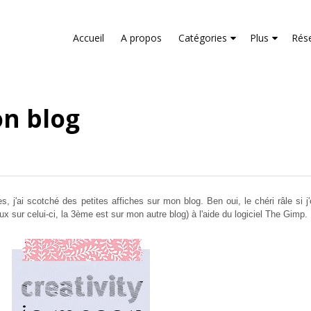
liver its services and to analyze traffic. Your IP address and us
rmance and security metrics to ensure quality of service, gene
Accueil
A propos
Catégories
Plus
Rés
buse.
on blog
j'ai scotché des petites affiches sur mon blog. Ben oui, le chéri râle si j'e
 deux sur celui-ci, la 3ème est sur mon autre blog) à l'aide du logiciel The Gimp.