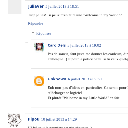
JuliaVer
5 juillet 2013 à 18:51
Trop jolies! Tu peux m'en faire une "Welcome in my World"?
Répondre
Réponses
Caro Dels
5 juillet 2013 à 19:02
Pas de soucis, faut juste me donner les couleurs, d
arabesque...) et pour la police pareil si tu veux quel
Unknown
6 juillet 2013 à 09:50
Euh non pas d'idées en particulier. Ca serait pour
télécharger ce logiciel.
Et plutôt "Welcome in my Little World" en fait.
Pipou
10 juillet 2013 à 14:29
Hé hé voui la première est très chouette :)