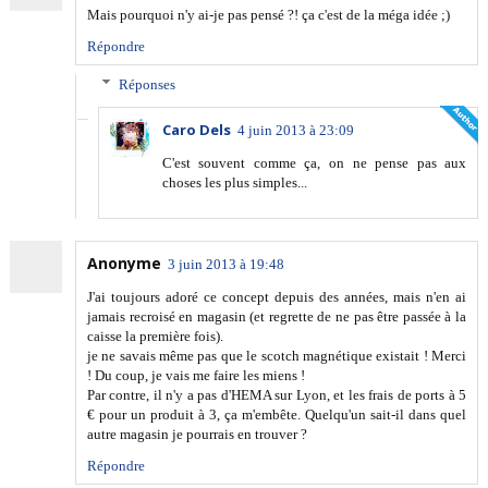
Mais pourquoi n'y ai-je pas pensé ?! ça c'est de la méga idée ;)
Répondre
Réponses
Caro Dels
4 juin 2013 à 23:09
C'est souvent comme ça, on ne pense pas aux
choses les plus simples...
Anonyme
3 juin 2013 à 19:48
J'ai toujours adoré ce concept depuis des années, mais n'en ai
jamais recroisé en magasin (et regrette de ne pas être passée à la
caisse la première fois).
je ne savais même pas que le scotch magnétique existait ! Merci
! Du coup, je vais me faire les miens !
Par contre, il n'y a pas d'HEMA sur Lyon, et les frais de ports à 5
€ pour un produit à 3, ça m'embête. Quelqu'un sait-il dans quel
autre magasin je pourrais en trouver ?
Répondre