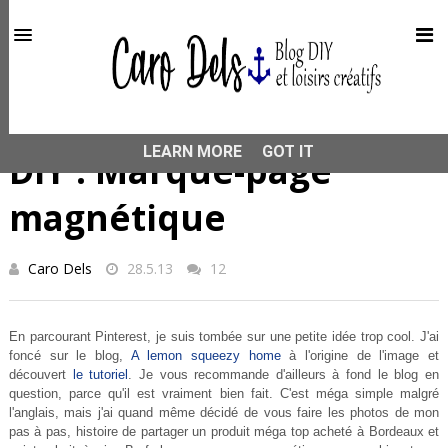
This site uses cookies from Google to deliver its services
and to analyze traffic. Your IP address and user-agent are
shared with Google along with performance and security
metrics to ensure quality of service, generate usage
statistics, and to detect and address abuse.
HOME
DIY
DIY : Marque-page magnétique
LEARN MORE
GOT IT
DIY : Marque-page
magnétique
Caro Dels
28.5.13
12
En parcourant Pinterest, je suis tombée sur une petite idée trop cool. J'ai
foncé sur le blog,
A lemon squeezy home
à l'origine de l'image et
découvert
le tutoriel
. Je vous recommande d'ailleurs à fond le blog en
question, parce qu'il est vraiment bien fait. C'est méga simple malgré
l'anglais, mais j'ai quand même décidé de vous faire les photos de mon
pas à pas, histoire de partager un produit méga top acheté à Bordeaux et