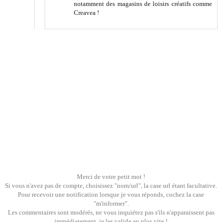
notamment des magasins de loisirs créatifs comme
Creavea !
Merci de votre petit mot !
Si vous n'avez pas de compte, choisissez "nom/url", la case url étant facultative.
Pour recevoir une notification lorsque je vous réponds, cochez la case
"m'informer".
Les commentaires sont modérés, ne vous inquiétez pas s'ils n'apparaissent pas
immédiatement, je les valide au plus vite !