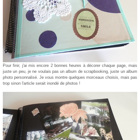
Pour finir,
j'ai mis en
core 2 bonnes heures à décorer chaque page, mais
juste un peu, je ne voulai
s pas un album de scrapbooking, juste
un album
photo personnalisé. J
e vous montr
e quel
ques morceaux choisis, mais p
as
trop sinon l'art
icl
e serait
inondé
de pho
tos !