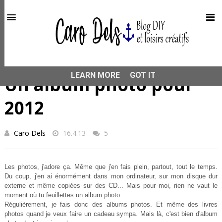
This site uses cookies from Google to deliver its services
and to analyze traffic. Your IP address and user-agent are
shared with Google along with performance and security
metrics to ensure quality of service, generate usage
statistics, and to detect and address abuse.
HOME
ALBUM PHOTO
Un album photo pour 2012
LEARN MORE
GOT IT
Un album photo pour
2012
Caro Dels
16.4.13
5
Les photos, j'adore ça. M
ê
m
e que j'en fai
s plein, partout, tout le temps.
Du c
oup, j'en ai énormément dans mon ordinate
ur, sur mon disque dur
exte
rne et mêm
e copiées sur
des CD... Mais pour moi, rien ne vaut le
m
oment o
ù tu feuillettes un album
photo.
Rég
ulièrement, je fais donc des albums photos. Et
même des livres
photos quand je veux faire un cadeau sympa. Mai
s là, c'est
bien d'album