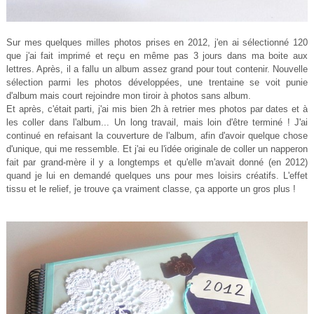
Sur mes quelques milles photos prises en 2012, j'en ai sélectionné 120
que j'ai fait imprimé et reçu en même pas 3 jour
s
dans
ma boite aux
lettres. Ap
rès, il a fallu un a
lbum assez grand pour tout contenir. Nouvelle
sélect
i
on parmi les photos développées, une trentaine se voit punie
d'album mais c
ourt rejoin
dre mon ti
roir à photos sans album.
Et après, c'ét
ait parti, j'ai mis bien 2h à retrier mes photos p
ar dates et à
les coller da
ns l'albu
m
...
Un long travail, mais loin d'être terminé
! J
'ai
continué en refaisant la couverture de l'album, afin d'avoir
quelque chose
d'uni
que, qui
me ressemble.
Et j'ai eu l'idée orig
inale de coller un
napperon
fait par grand
-mère il y a longtemps
et qu'elle m'avait d
onné (en 2012)
quand j
e lui en demandé
quel
ques uns pou
r mes loisirs créatifs. L'effet
tissu et le relief, je trouve
ça vraiment classe
, ça apporte un
gros plus
!