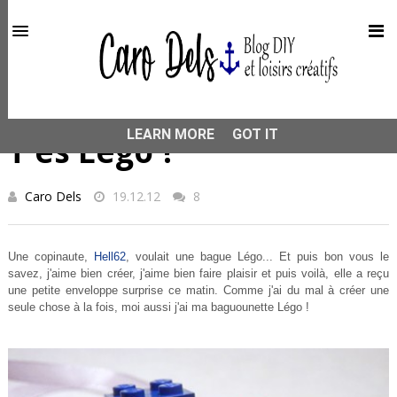
This site uses cookies from Google to deliver its services
and to analyze traffic. Your IP address and user-agent are
shared with Google along with performance and security
metrics to ensure quality of service, generate usage
statistics, and to detect and address abuse.
HOME
RÉCUP
T'es Légo ?
LEARN MORE
GOT IT
T'es Légo ?
Caro Dels
19.12.12
8
Une copinaute,
Hell62
, voulait une bague Légo... Et puis bon vous le
savez, j'aime bien créer, j'aime bien faire plaisir et puis voilà, elle a reçu
une petite enveloppe surprise ce matin. Comme j'ai du mal à créer une
seule chose à la fois, moi aussi j'ai ma baguounette Légo !