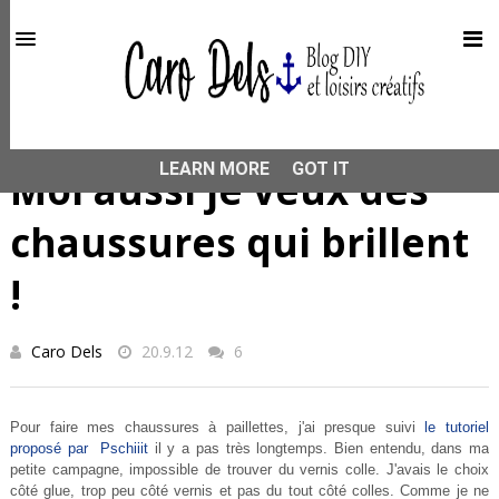
This site uses cookies from Google to deliver its services
and to analyze traffic. Your IP address and user-agent are
shared with Google along with performance and security
metrics to ensure quality of service, generate usage
statistics, and to detect and address abuse.
HOME
DIY
Moi aussi je veux des chaussures qui brillent !
LEARN MORE
GOT IT
Moi aussi je veux des
chaussures qui brillent
!
Caro Dels
20.9.12
6
Pour faire mes chaussures à paillettes, j'ai presque suivi
le tutoriel
proposé par Pschiiit
il y a pas très longtemps. Bien entendu, dans ma
petite campagne, impossible de trouver du vernis colle. J'avais le choix
côté glue, trop peu côté vernis et pas du tout côté colles. Comme je ne