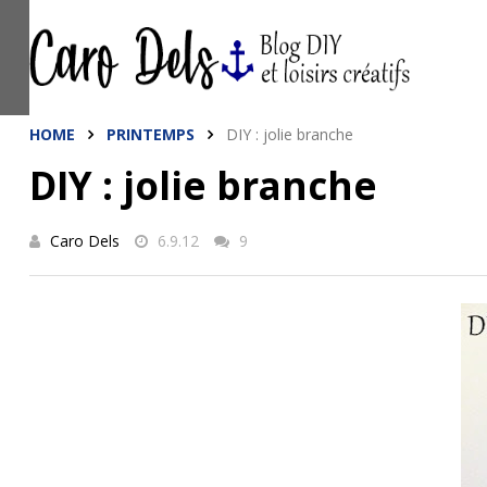
This site uses cookies from Google to de
are shared with Google along with perfo
statistics, and to detect and address a
HOME
PRINTEMPS
DIY : jolie branche
DIY : jolie branche
Caro Dels
6.9.12
9