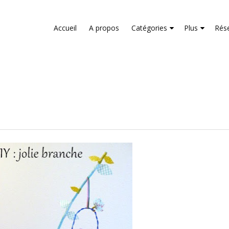
liver its services and to analyze traffic. Your IP address and us
rmance and security metrics to ensure quality of service, gene
Accueil
A propos
Catégories
Plus
Rés
buse.