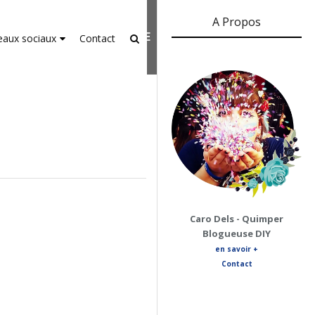
A Propos
er-agent
rate usage
LEARN MORE
GOT IT
eaux sociaux
Contact
Caro Dels - Quimper
Blogueuse DIY
en savoir +
Contact