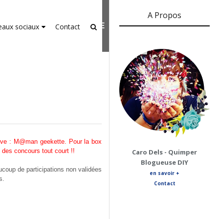
A Propos
er-agent
rate usage
LEARN MORE
GOT IT
eaux sociaux
Contact
ive : M@man geekette. Pour la box
 des concours tout court !!
Caro Dels - Quimper
Blogueuse DIY
aucoup de participations non validées
en savoir +
s.
Contact