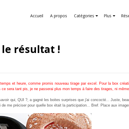
liver its services and to analyze traffic. Your IP address and us
rmance and security metrics to ensure quality of service, gene
Accueil
A propos
Catégories
Plus
Rés
buse.
e résultat !
ps et heure, comme promis nouveau tirage par excel. Pour la box créat
 ce sera tant pis, je ne passerai plus mon temps à faire des tirages, ni même
savoir qui, QUI ?, a gagné les boites surprises que j'ai concocté... Juste, be
de me préciser pour quelle box était la participation... Bref. Place aux image