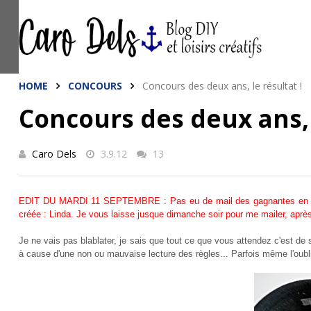
This site uses cookies from Google to de
are shared with Google along with perfo
statistics, and to detect and address a
HOME
CONCOURS
Concours des deux ans, le résultat !
Concours des deux ans, l
Caro Dels
3.9.12
13
EDIT DU MARDI 11 SEPTEMBRE : Pas eu de mail des gagnantes en tem
créée : Linda. Je vous laisse jusque dimanche soir pour me mailer, après
Je ne vais pas blablater, je sais que tout ce que vous attendez c'est de 
à cause d'une non ou mauvaise lecture des règles... Parfois même l'oubli 