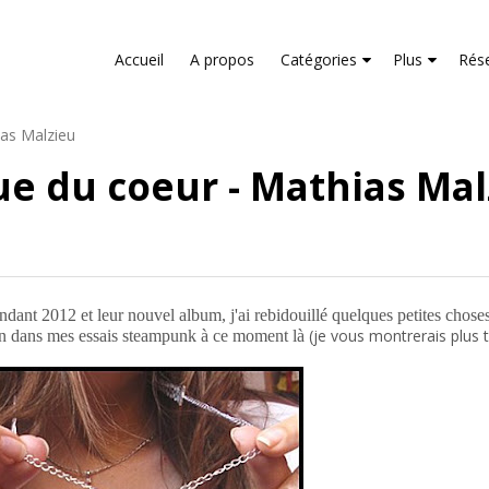
liver its services and to analyze traffic. Your IP address and us
rmance and security metrics to ensure quality of service, gene
Accueil
A propos
Catégories
Plus
Rés
buse.
ias Malzieu
ue du coeur - Mathias Mal
endant 2012 et leur nouvel album, j'ai rebidouillé quelques petites cho
(je vous montrerais plus 
in dans mes essais steampunk à ce moment là