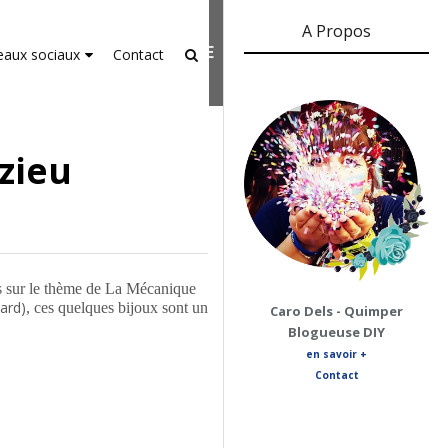
A Propos
er-agent
rate usage
LEARN MORE
GOT IT
eaux sociaux
Contact
zieu
ses sur le thème de La Mécanique
tard)
, ces quelques bijoux sont un
Caro Dels - Quimper
Blogueuse DIY
en savoir +
Contact