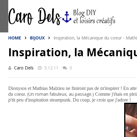
This site uses cookies from Google to de
are shared with Google along with perfo
statistics, and to detect and address a
HOME
BIJOUX
Inspiration, la Mécanique du coeur - Math
Inspiration, la Mécaniq
Caro Dels
5.12.11
0
Dionysos et Mathias Malzieu ne finiront pas de m'inspirer ! En att
(Un roman fabuleux, au passage.)
du coeur.
Comme j'étais en ple
p'tit peu d'inspiration steampunk. Du coup, je crois que j'adore !