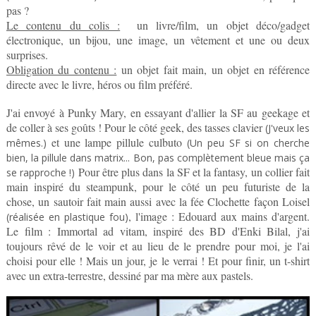
pas ?
Le contenu du colis :
un livre/film, un objet déco/gadget
électronique, un bijou, une image, un vêtement et une ou deux
surprises.
Obligation du contenu :
un objet fait main, un objet en référence
directe avec le livre, héros ou film préféré.
J'ai envoyé à Punky Mary, en essayant d'allier la SF au geekage et
de coller à ses goûts ! Pour le côté geek, des tasses clavier
(J'veux les
et une lampe pillule culbuto
mêmes.)
(Un peu SF si on cherche
bien, la pillule dans matrix... Bon, pas complètement bleue mais ça
Pour être plus dans la SF et la fantasy, un collier fait
se rapproche !)
main inspiré du steampunk, pour le côté un peu futuriste de la
chose, un sautoir fait main aussi avec la fée Clochette façon Loisel
, l'image : Edouard aux mains d'argent.
(réalisée en plastique fou)
Le film : Immortal ad vitam, inspiré des BD d'Enki Bilal, j'ai
toujours rêvé de le voir et au lieu de le prendre pour moi, je l'ai
choisi pour elle ! Mais un jour, je le verrai ! Et pour finir, un t-shirt
avec un extra-terrestre, dessiné par ma mère aux pastels.