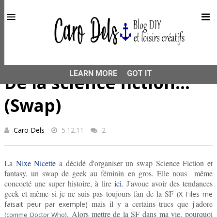
This site uses cookies from Google to deliver its services
and to analyze traffic. Your IP address and user-agent are
shared with Google along with performance and security
metrics to ensure quality of service, generate usage
statistics, and to detect and address abuse.
HOME
SWAP
De la science fiction... (Swap)
LEARN MORE
GOT IT
De la science fiction...
(Swap)
Caro Dels
5.12.11
2
La
Nixe Nicette
a décidé d'organiser un swap Science Fiction et
fantasy, un swap de geek au féminin en gros. Elle nous même
concocté une super histoire, à lire
ici
. J'avoue avoir des tendances
geek et même si je ne suis pas toujours fan de la SF
(X Files me
mais il y a certains trucs que j'adore
faisait peur par exemple)
. Alors mettre de la SF dans ma vie, pourquoi
(comme Doctor Who)